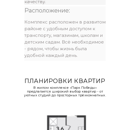
качеству.
Площадь:
22,0 м2
Расположение:
ПОДРОБНЕЕ
Комплекс расположен в развитом
районе с удобным доступом к
транспорту, магазинам, школам и
детским садам. Всё необходимое
- рядом, чтобы жизнь была
удобной каждый день.
ПЛАНИРОВКИ КВАРТИР
В жилом комплексе «Парк Победы»
предлагается широкий выбор квартир - от
уютных студий до просторных трёхкомнатных.
квартира–студия
Площадь:
24,2 м2
ПОДРОБНЕЕ